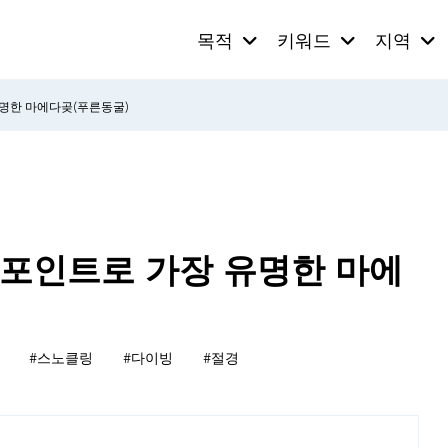
목적
키워드
지역
명한 마에다곶(푸른동굴)
포인트로 가장 유명한 마에
#스노클링
#다이빙
#절경