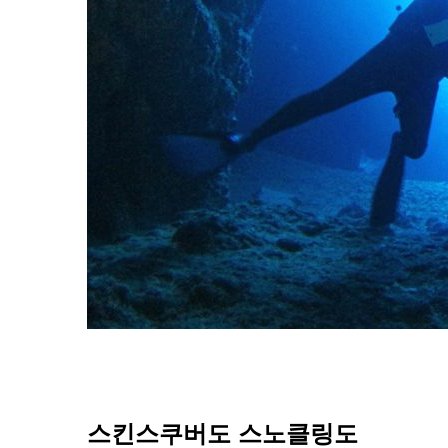
스킨스쿠버도 스노클링도