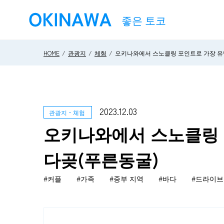
HOME
관광지
체험
오키나와에서 스노클링 포인트로 가장 유
2023.12.03
관광지・체험
오키나와에서 스노클링 
다곶(푸른동굴)
#커플
#가족
#중부 지역
#바다
#드라이브