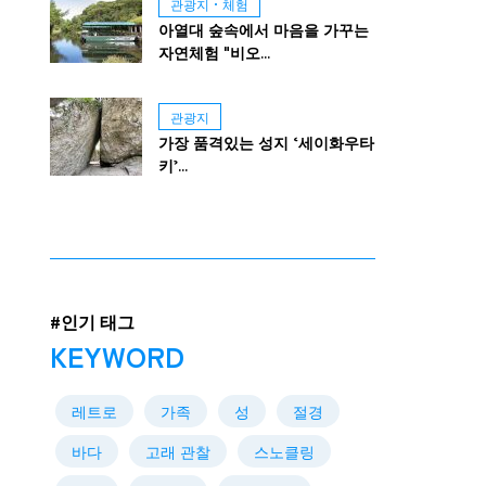
관광지・체험
아열대 숲속에서 마음을 가꾸는
자연체험 "비오...
관광지
가장 품격있는 성지 ‘세이화우타
키’...
#인기 태그
KEYWORD
레트로
가족
성
절경
바다
고래 관찰
스노클링