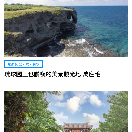
旅遊景點・吃・購物
琉球國王也讚嘆的美景觀光地 萬座毛