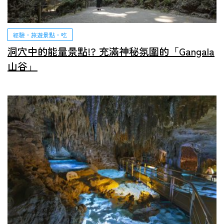
經驗・旅遊景點・吃
洞穴中的能量景點!? 充滿神秘氛圍的「Gangala
山谷」