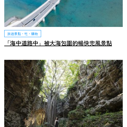
旅遊景點・吃・購物
「海中道路中」被大海包圍的暢快兜風景點