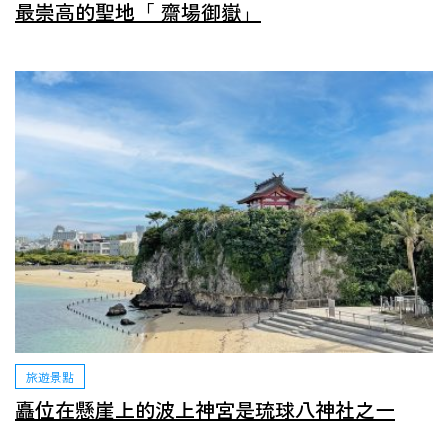
最崇高的聖地「 齋場御嶽」
旅遊景點
矗位在懸崖上的波上神宮是琉球八神社之一