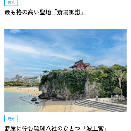
観光
最も格の高い聖地「斎場御嶽」
観光
断崖に佇む琉球八社のひとつ「波上宮」